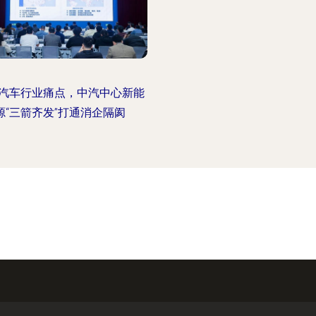
汽车行业痛点，中汽中心新能
源“三箭齐发”打通消企隔阂