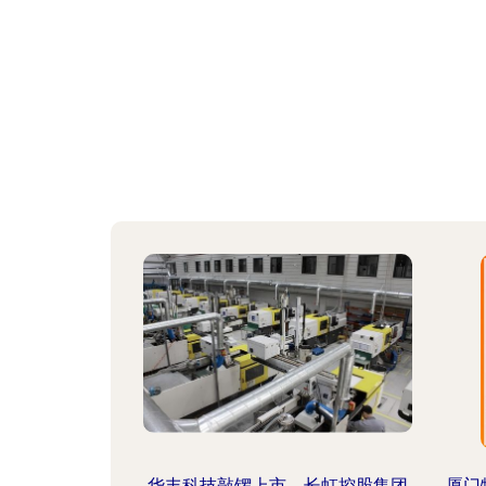
华丰科技敲锣上市，长虹控股集团
厦门