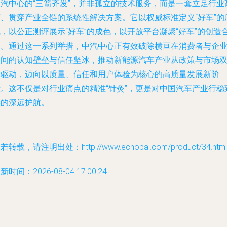
中汽中心的“三箭齐发”，并非孤立的技术服务，而是一套立足行业
度、贯穿产业全链的系统性解决方案。它以权威标准定义“好车”的
，以公正测评展示“好车”的成色，以开放平台凝聚“好车”的创造
力。通过这一系列举措，中汽中心正有效破除横亘在消费者与企
之间的认知壁垒与信任坚冰，推动新能源汽车产业从政策与市场
轮驱动，迈向以质量、信任和用户体验为核心的高质量发展新阶
段。这不仅是对行业痛点的精准“针灸”，更是对中国汽车产业行稳
远的深远护航。
若转载，请注明出处：http://www.echobai.com/product/34.html
新时间：2026-08-04 17:00:24