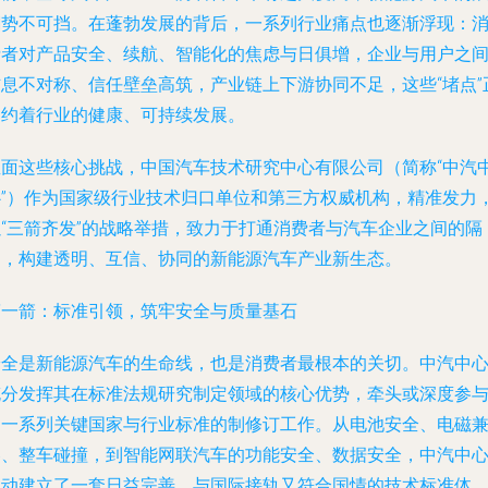
潮势不可挡。在蓬勃发展的背后，一系列行业痛点也逐渐浮现：
费者对产品安全、续航、智能化的焦虑与日俱增，企业与用户之
信息不对称、信任壁垒高筑，产业链上下游协同不足，这些“堵点”
制约着行业的健康、可持续发展。
直面这些核心挑战，中国汽车技术研究中心有限公司（简称“中汽
心”）作为国家级行业技术归口单位和第三方权威机构，精准发力
以“三箭齐发”的战略举措，致力于打通消费者与汽车企业之间的隔
阂，构建透明、互信、协同的新能源汽车产业新生态。
第一箭：标准引领，筑牢安全与质量基石
安全是新能源汽车的生命线，也是消费者最根本的关切。中汽中
充分发挥其在标准法规研究制定领域的核心优势，牵头或深度参
了一系列关键国家与行业标准的制修订工作。从电池安全、电磁
容、整车碰撞，到智能网联汽车的功能安全、数据安全，中汽中
推动建立了一套日益完善、与国际接轨又符合国情的技术标准体