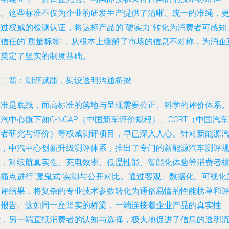
系。这些标准不仅为企业的研发生产提供了清晰、统一的准绳，
通过权威的检测认证，将达标产品的“硬实力”转化为消费者可感知
可信任的“质量标签”，从根本上缓解了市场的信息不对称，为消企
信奠定了坚实的制度基础。
第二箭：测评赋能，架设透明沟通桥梁
标准是底线，而高标准的落地与呈现需要公正、科学的评价体系
汽中心旗下如C-NCAP（中国新车评价规程）、CCRT（中国汽
费者研究与评价）等权威测评项目，早已深入人心。针对新能源
车，中汽中心创新升级测评体系，推出了专门的新能源汽车测评
程，对续航真实性、充电效率、低温性能、智能化体验等消费者
心痛点进行“魔鬼式”实测与公开对比。通过客观、数据化、可视化
测评结果，将复杂的专业技术参数转化为通俗易懂的性能榜单和
价报告。这如同一座坚实的桥梁，一端连接着企业产品的真实性
能，另一端直抵消费者的认知与选择，极大地促进了信息的透明