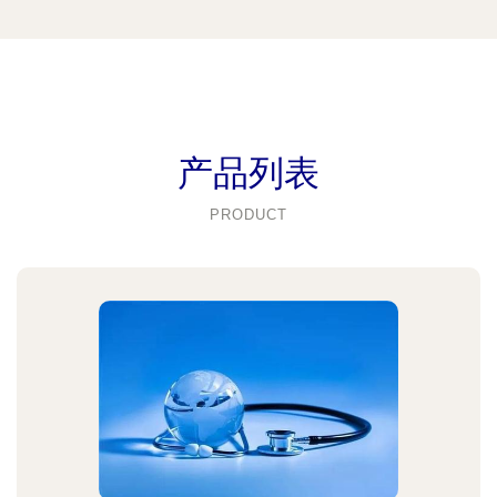
产品列表
PRODUCT